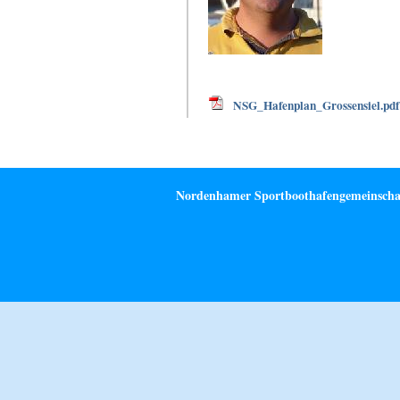
NSG_Hafenplan_Grossensiel.pdf
Nordenhamer Sportboothafengemeinschaft